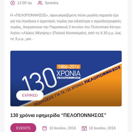
12:00 πμ
Synedra
Η «ΠΕΛΟΠΟΝΝΗΣΟΣ», αφουγκραζόμενη πόσο μεγάλη σημασία έχει
για την Αιγιάλεια ο αγροτικός τομέας και ειδικότερα ο αγροδιατροφικός
τομέας, διοργανώνει την Παρασκευή 3 Ιουνίου στο Πολιτιστικό Κέντρο
Αιγίου «Αλέκος Μέγαρης» (Παλαιό Νοσοκομείο), από τις 6.30 μ.μ. έως
τις 9 μ.μ., μια...
EXPIRED
130 χρόνια εφημερίδα “ΠΕΛΟΠΟΝΝΗΣΟΣ”
EVENTS
10 Ιουλίου, 2016
10 Ιουλίου, 2016