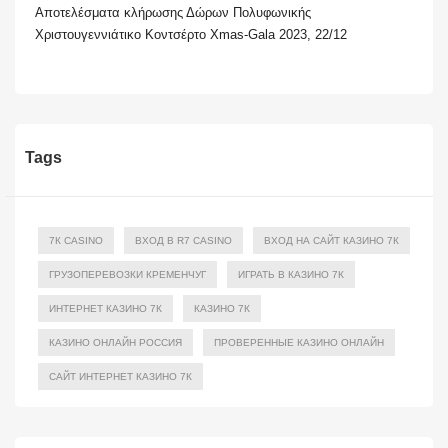
Αποτελέσματα κλήρωσης Δώρων Πολυφωνικής
Χριστουγεννιάτικο Κοντσέρτο Xmas-Gala 2023, 22/12
Tags
7К CASINO
ВХОД В R7 CASINO
ВХОД НА САЙТ КАЗИНО 7К
ГРУЗОПЕРЕВОЗКИ КРЕМЕНЧУГ
ИГРАТЬ В КАЗИНО 7К
ИНТЕРНЕТ КАЗИНО 7К
КАЗИНО 7К
КАЗИНО ОНЛАЙН РОССИЯ
ПРОВЕРЕННЫЕ КАЗИНО ОНЛАЙН
САЙТ ИНТЕРНЕТ КАЗИНО 7К