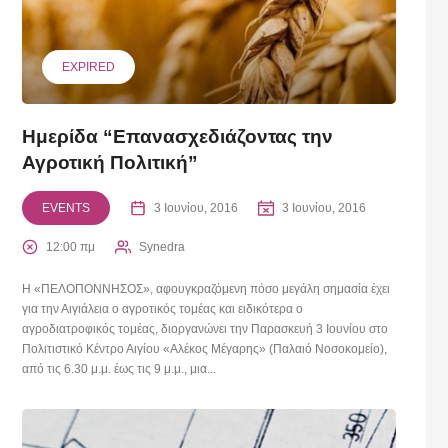
EXPIRED
Ημερίδα “Επανασχεδιάζοντας την
Αγροτική Πολιτική”
EVENTS
3 Ιουνίου, 2016
3 Ιουνίου, 2016
12:00 πμ
Synedra
Η «ΠΕΛΟΠΟΝΝΗΣΟΣ», αφουγκραζόμενη πόσο μεγάλη σημασία έχει
για την Αιγιάλεια ο αγροτικός τομέας και ειδικότερα ο
αγροδιατροφικός τομέας, διοργανώνει την Παρασκευή 3 Ιουνίου στο
Πολιτιστικό Κέντρο Αιγίου «Αλέκος Μέγαρης» (Παλαιό Νοσοκομείο),
από τις 6.30 μ.μ. έως τις 9 μ.μ., μια...