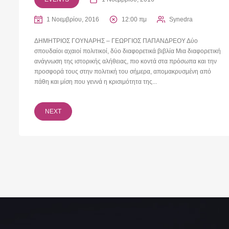
1 Νοεμβρίου, 2016
12:00 πμ
Synedra
ΔΗΜΗΤΡΙΟΣ ΓΟΥΝΑΡΗΣ – ΓΕΩΡΓΙΟΣ ΠΑΠΑΝΔΡΕΟΥ Δύο
σπουδαίοι αχαιοί πολιτικοί, δύο διαφορετικά βιβλία Μια διαφορετική
ανάγνωση της ιστορικής αλήθειας, πιο κοντά στα πρόσωπα και την
προσφορά τους στην πολιτική του σήμερα, απομακρυσμένη από
πάθη και μίση που γεννά η κρισιμότητα της...
NEXT