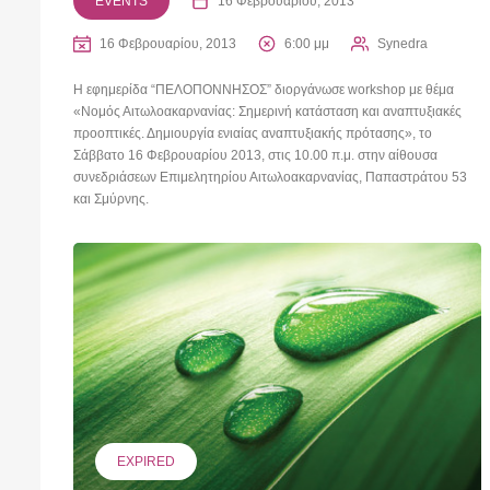
EVENTS
16 Φεβρουαρίου, 2013
16 Φεβρουαρίου, 2013
6:00 μμ
Synedra
Η εφημερίδα “ΠΕΛΟΠΟΝΝΗΣΟΣ” διοργάνωσε workshop με θέμα
«Νομός Αιτωλοακαρνανίας: Σημερινή κατάσταση και αναπτυξιακές
προοπτικές. Δημιουργία ενιαίας αναπτυξιακής πρότασης», το
Σάββατο 16 Φεβρουαρίου 2013, στις 10.00 π.μ. στην αίθουσα
συνεδριάσεων Επιμελητηρίου Αιτωλοακαρνανίας, Παπαστράτου 53
και Σμύρνης.
EXPIRED