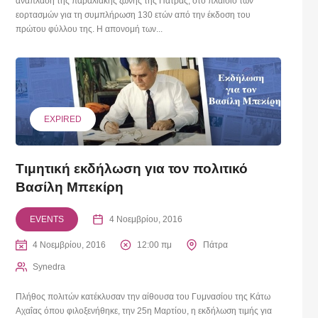
ανάπλαση της παραλιακής ζώνης της Πάτρας, στο πλαίσιο των
εορτασμών για τη συμπλήρωση 130 ετών από την έκδοση του
πρώτου φύλλου της. Η απονομή των...
EXPIRED
Τιμητική εκδήλωση για τον πολιτικό
Βασίλη Μπεκίρη
EVENTS
4 Νοεμβρίου, 2016
4 Νοεμβρίου, 2016
12:00 πμ
Πάτρα
Synedra
Πλήθος πολιτών κατέκλυσαν την αίθουσα του Γυμνασίου της Κάτω
Αχαΐας όπου φιλοξενήθηκε, την 25η Μαρτίου, η εκδήλωση τιμής για