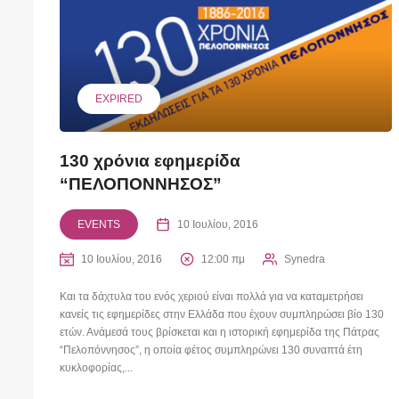
EXPIRED
130 χρόνια εφημερίδα
“ΠΕΛΟΠΟΝΝΗΣΟΣ”
EVENTS
10 Ιουλίου, 2016
10 Ιουλίου, 2016
12:00 πμ
Synedra
Και τα δάχτυλα του ενός χεριού είναι πολλά για να καταμετρήσει
κανείς τις εφημερίδες στην Ελλάδα που έχουν συμπληρώσει βίο 130
ετών. Ανάμεσά τους βρίσκεται και η ιστορική εφημερίδα της Πάτρας
“Πελοπόννησος”, η οποία φέτος συμπληρώνει 130 συναπτά έτη
κυκλοφορίας,...