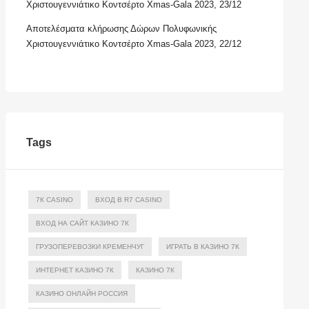
Χριστουγεννιάτικο Κοντσέρτο Xmas-Gala 2023, 23/12
Αποτελέσματα κλήρωσης Δώρων Πολυφωνικής
Χριστουγεννιάτικο Κοντσέρτο Xmas-Gala 2023, 22/12
Tags
7К CASINO
ВХОД В R7 CASINO
ВХОД НА САЙТ КАЗИНО 7К
ГРУЗОПЕРЕВОЗКИ КРЕМЕНЧУГ
ИГРАТЬ В КАЗИНО 7К
ИНТЕРНЕТ КАЗИНО 7К
КАЗИНО 7К
КАЗИНО ОНЛАЙН РОССИЯ