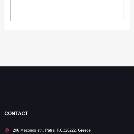
CONTACT
206 Mezonos str., Patra, P.C.:26222, Greece