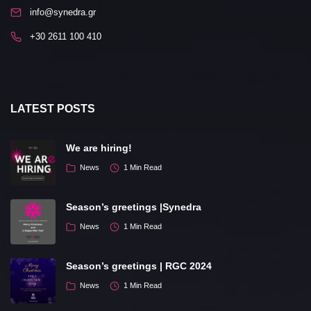
info@synedra.gr
+30 2611 100 410
LATEST POSTS
We are hiring!
News
1 Min Read
Season’s greetings |Synedra
News
1 Min Read
Season’s greetings | RGC 2024
News
1 Min Read