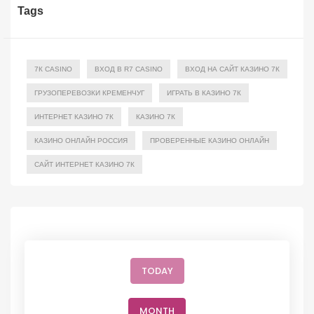
Tags
7К CASINO
ВХОД В R7 CASINO
ВХОД НА САЙТ КАЗИНО 7К
ГРУЗОПЕРЕВОЗКИ КРЕМЕНЧУГ
ИГРАТЬ В КАЗИНО 7К
ИНТЕРНЕТ КАЗИНО 7К
КАЗИНО 7К
КАЗИНО ОНЛАЙН РОССИЯ
ПРОВЕРЕННЫЕ КАЗИНО ОНЛАЙН
САЙТ ИНТЕРНЕТ КАЗИНО 7К
TODAY
MONTH