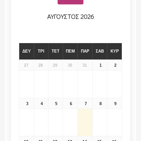
ΑΎΓΟΥΣΤΟΣ 2026
ΔΕΥ
ΤΡΙ
ΤΕΤ
ΠΕΜ
ΠΑΡ
ΣΑΒ
ΚΥΡ
27
28
29
30
31
1
2
3
4
5
6
7
8
9