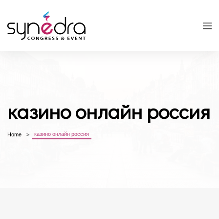
казино онлайн россия
казино онлайн россия
Home