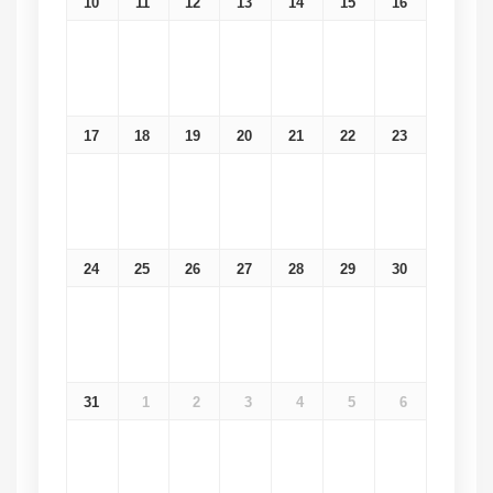
10
11
12
13
14
15
16
17
18
19
20
21
22
23
24
25
26
27
28
29
30
31
1
2
3
4
5
6