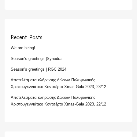
Recent Posts
We are hiring!
Season’s greetings |Synedra
Season’s greetings | RGC 2024
Αποτελέσματα κλήρωσης Δώρων Πολυφωνικής
Χριστουγεννιάτικο Κοντσέρτο Xmas-Gala 2023, 23/12
Αποτελέσματα κλήρωσης Δώρων Πολυφωνικής
Χριστουγεννιάτικο Κοντσέρτο Xmas-Gala 2023, 22/12