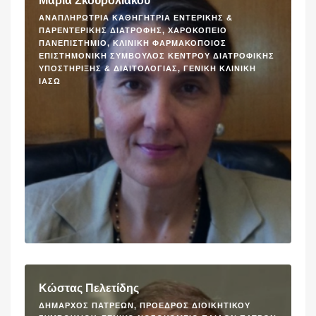
Μαρία Σκουρολιάκου
ΑΝΑΠΛΗΡΏΤΡΙΑ ΚΑΘΗΓΉΤΡΙΑ ΕΝΤΕΡΙΚΉΣ &
ΠΑΡΕΝΤΕΡΙΚΉΣ ΔΙΑΤΡΟΦΉΣ, ΧΑΡΟΚΌΠΕΙΟ
ΠΑΝΕΠΙΣΤΉΜΙΟ, ΚΛΙΝΙΚΉ ΦΑΡΜΑΚΟΠΟΙΌΣ
ΕΠΙΣΤΗΜΟΝΙΚΉ ΣΎΜΒΟΥΛΟΣ ΚΈΝΤΡΟΥ ΔΙΑΤΡΟΦΙΚΉΣ
ΥΠΟΣΤΉΡΙΞΗΣ & ΔΙΑΙΤΟΛΟΓΊΑΣ, ΓΕΝΙΚΉ ΚΛΙΝΙΚΉ
ΙΑΣΩ
Κώστας Πελετίδης
ΔΉΜΑΡΧΟΣ ΠΑΤΡΈΩΝ, ΠΡΌΕΔΡΟΣ ΔΙΟΙΚΗΤΙΚΟΎ