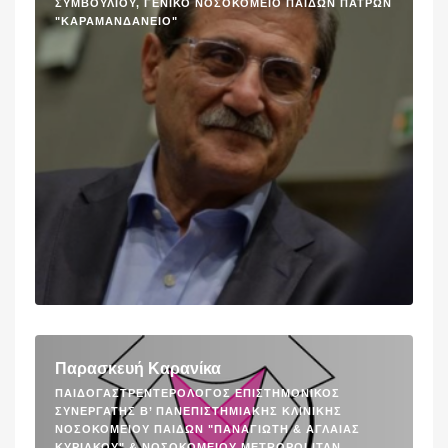
ΣΥΜΒΟΥΛΊΟΥ, ΓΕΝΙΚΌ ΝΟΣΟΚΟΜΕΊΟ ΠΑΊΔΩΝ ΠΑΤΡΏΝ
"ΚΑΡΑΜΑΝΔΆΝΕΙΟ"
Παρασκευή Καρανίκα
ΠΑΙΔΟΓΑΣΤΡΕΝΤΕΡΟΛΟΓΟΣ ΕΠΙΣΤΗΜΟΝΙΚΌΣ
ΣΥΝΕΡΓΆΤΗΣ B’ ΠΑΝΕΠΙΣΤΗΜΙΑΚΉΣ ΚΛΙΝΙΚΉΣ
ΝΟΣΟΚΟΜΕΊΟΥ ΠΑΊΔΩΝ "ΠΑΝΑΓΙΏΤΗ & ΑΓΛΑΊΑΣ
ΚΥΡΙΑΚΟΎ" & ΝΟΣΟΚΟΜΕΊΟΥ METROPOLITAN