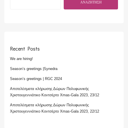
ΑΝΑΖΉΤΗΣΗ
Recent Posts
We are hiring!
Season’s greetings |Synedra
Season’s greetings | RGC 2024
Αποτελέσματα κλήρωσης Δώρων Πολυφωνικής
Χριστουγεννιάτικο Κοντσέρτο Xmas-Gala 2023, 23/12
Αποτελέσματα κλήρωσης Δώρων Πολυφωνικής
Χριστουγεννιάτικο Κοντσέρτο Xmas-Gala 2023, 22/12