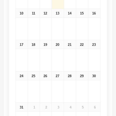
10
11
12
13
14
15
16
17
18
19
20
21
22
23
24
25
26
27
28
29
30
31
1
2
3
4
5
6