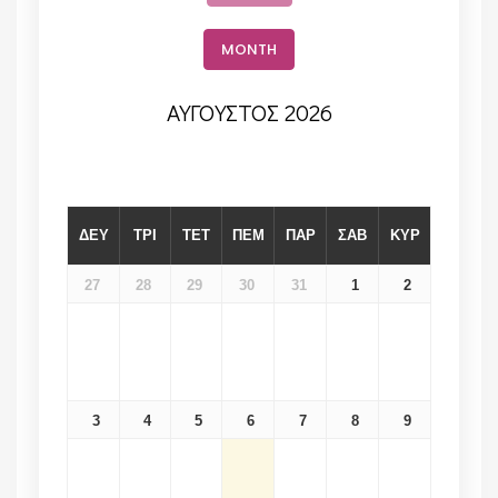
MONTH
ΑΎΓΟΥΣΤΟΣ 2026
ΔΕΥ
ΤΡΙ
ΤΕΤ
ΠΕΜ
ΠΑΡ
ΣΑΒ
ΚΥΡ
27
28
29
30
31
1
2
3
4
5
6
7
8
9