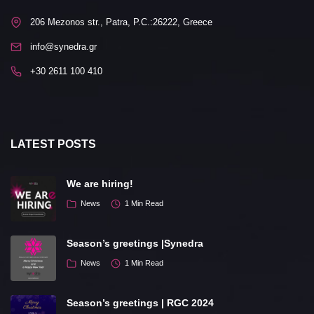
206 Mezonos str., Patra, P.C.:26222, Greece
info@synedra.gr
+30 2611 100 410
LATEST POSTS
We are hiring!
News
1 Min Read
Season’s greetings |Synedra
News
1 Min Read
Season’s greetings | RGC 2024