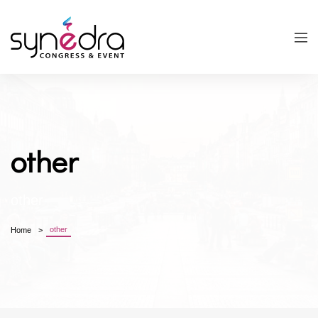
other
other
other
Home