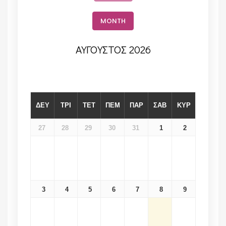
MONTH
ΑΎΓΟΥΣΤΟΣ 2026
ΔΕΥ
ΤΡΙ
ΤΕΤ
ΠΕΜ
ΠΑΡ
ΣΑΒ
ΚΥΡ
27
28
29
30
31
1
2
3
4
5
6
7
8
9