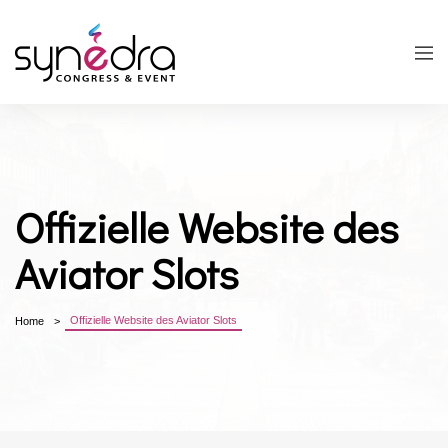
Offizielle Website des
Aviator Slots
Offizielle Website des Aviator Slots
Home