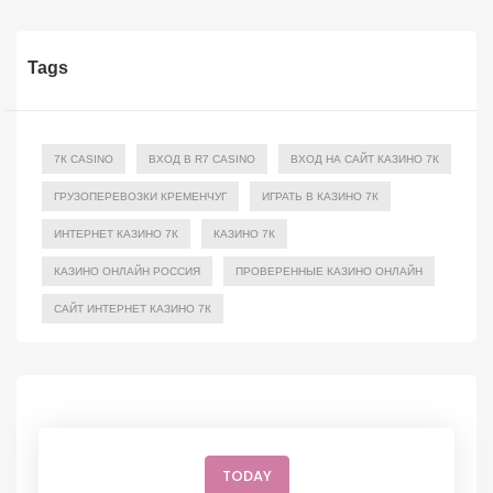
Tags
7К CASINO
ВХОД В R7 CASINO
ВХОД НА САЙТ КАЗИНО 7К
ГРУЗОПЕРЕВОЗКИ КРЕМЕНЧУГ
ИГРАТЬ В КАЗИНО 7К
ИНТЕРНЕТ КАЗИНО 7К
КАЗИНО 7К
КАЗИНО ОНЛАЙН РОССИЯ
ПРОВЕРЕННЫЕ КАЗИНО ОНЛАЙН
САЙТ ИНТЕРНЕТ КАЗИНО 7К
TODAY