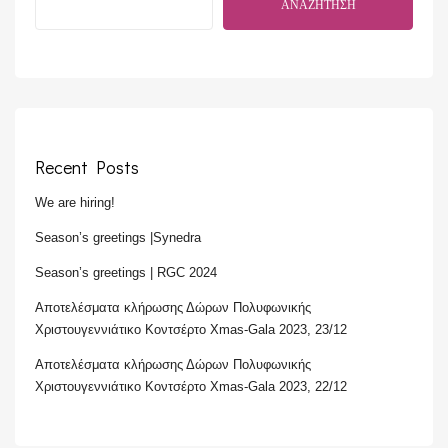
ΑΝΑΖΉΤΗΣΗ
Recent Posts
We are hiring!
Season’s greetings |Synedra
Season’s greetings | RGC 2024
Αποτελέσματα κλήρωσης Δώρων Πολυφωνικής
Χριστουγεννιάτικο Κοντσέρτο Xmas-Gala 2023, 23/12
Αποτελέσματα κλήρωσης Δώρων Πολυφωνικής
Χριστουγεννιάτικο Κοντσέρτο Xmas-Gala 2023, 22/12