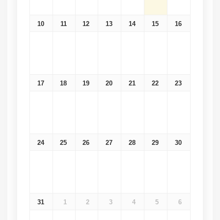
10
11
12
13
14
15
16
17
18
19
20
21
22
23
24
25
26
27
28
29
30
31
1
2
3
4
5
6