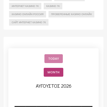
ИНТЕРНЕТ КАЗИНО 7К
КАЗИНО 7К
КАЗИНО ОНЛАЙН РОССИЯ
ПРОВЕРЕННЫЕ КАЗИНО ОНЛАЙН
САЙТ ИНТЕРНЕТ КАЗИНО 7К
TODAY
MONTH
ΑΎΓΟΥΣΤΟΣ 2026